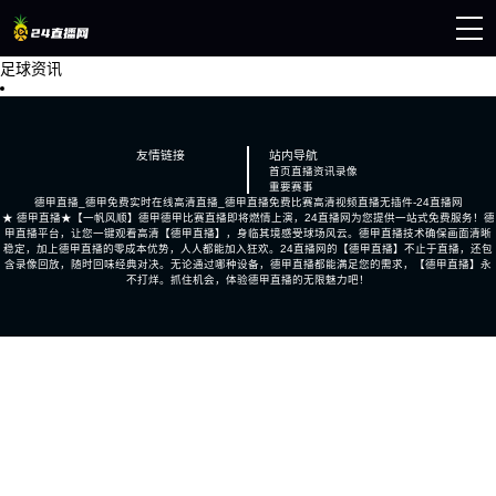
足球资讯
页
播
讯
像
友情链接
站内导航
首页
直播
资讯
录像
赛事
重要赛事
德甲直播_德甲免费实时在线高清直播_德甲直播免费比赛高清视频直播无插件-24直播网
★ 德甲直播★【一帆风顺】德甲德甲比赛直播即将燃情上演，24直播网为您提供一站式免费服务！德
甲直播平台，让您一键观看高清【德甲直播】，身临其境感受球场风云。德甲直播技术确保画面清晰
稳定，加上德甲直播的零成本优势，人人都能加入狂欢。24直播网的【德甲直播】不止于直播，还包
含录像回放，随时回味经典对决。无论通过哪种设备，德甲直播都能满足您的需求，【德甲直播】永
不打烊。抓住机会，体验德甲直播的无限魅力吧！